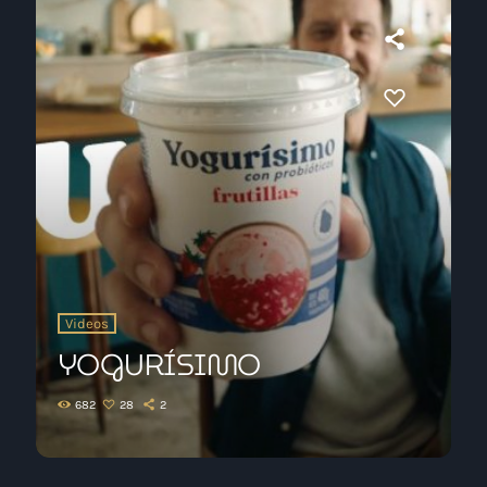
Videos
YOGURÍSIMO
682
28
2