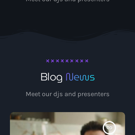
Eventos
Blog News
Contacto
Contacts
Blog
News
Meet our djs and presenters
insert_link